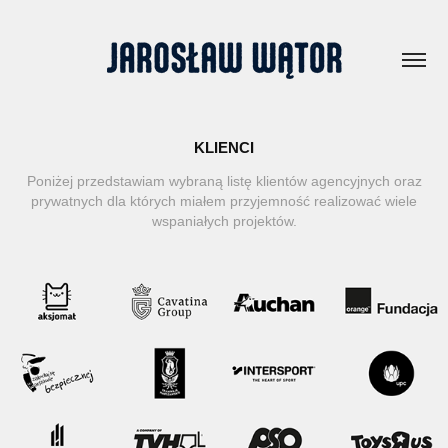
KLIENCI
Poniżej przedstawiam wybraną listę klientów agencyjnych oraz
prywatnych dla których miałem przyjemność realizować wiele
wspaniałych projektów.